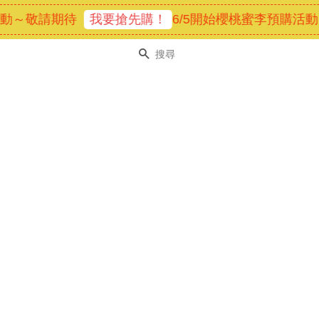
動～敬請期待
我要搶先購！
6/5開始櫻桃蜜李預購活動
搜尋