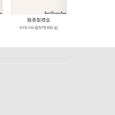
馥香梨禮盒
NT$ 700
從
NT$ 650
起