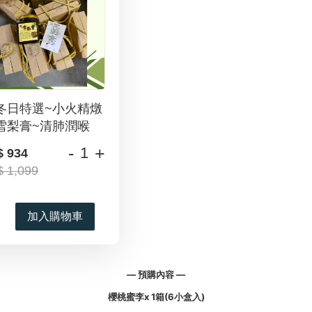
冬日特選~小火精燉
雪梨膏~清肺潤喉
-
+
$ 934
 1,099
加入購物車
—
預購內容
—
櫻桃蜜李x 1箱(6小盒入)