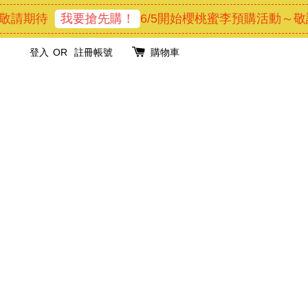
請期待
我要搶先購！
6/5開始櫻桃蜜李預購活動～敬請
登入
OR
註冊帳號
購物車