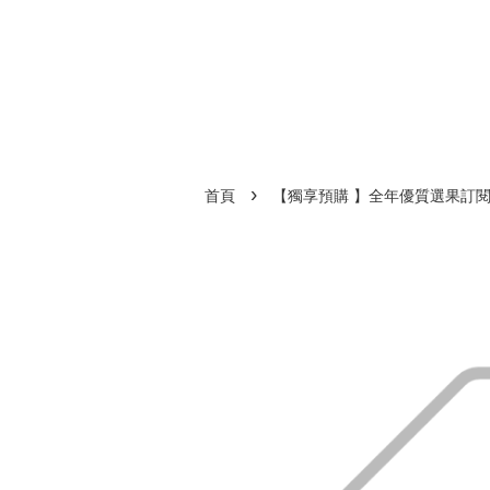
›
首頁
【獨享預購 】全年優質選果訂