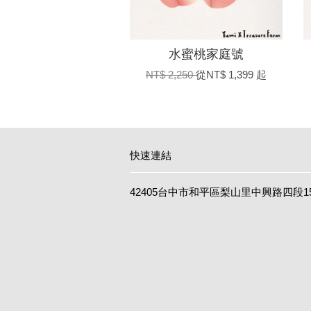
水蜜桃家庭號
NT$ 2,250
從
NT$ 1,399
起
快速連結
42405台中市和平區梨山里中興路四段1