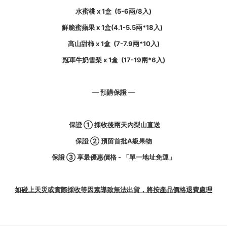
水蜜桃 x 1盒 (5-6兩/8入)
鮮脆蜜蘋果 x 1盒(4.1-5.5兩*18入)
高山甜柿 x 1盒 (7-7.9兩*10入)
冠軍牛奶雪梨 x 1盒 (17-19兩*6入)
—
預購保證
—
保證 ①
採收後兩天內梨山直送
保證
②
預留首批A級果物
保證
③ 享最優惠價格 - 「單一地址免運」
如碰上天災或實際採收等因素導致無法出貨，將按產品價格退費處理