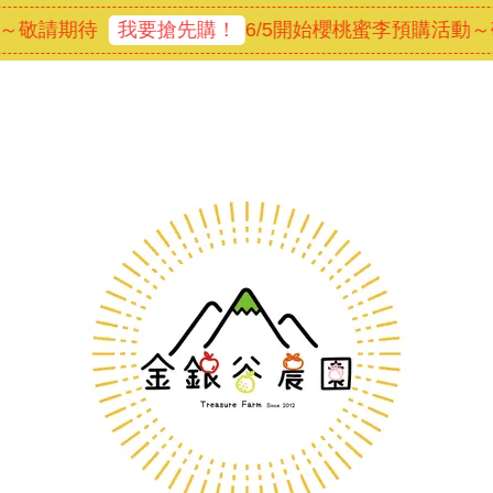
～敬請期待
我要搶先購！
6/5開始櫻桃蜜李預購活動～敬