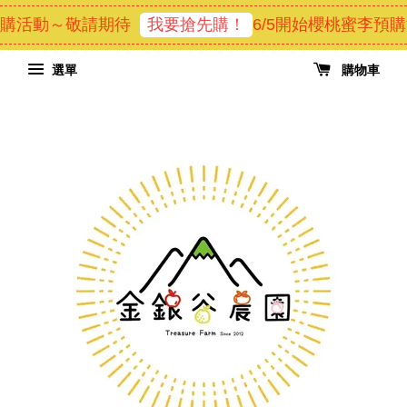
預購活動～敬請期待
我要搶先購！
6/5開始櫻桃蜜李預
選單
購物車